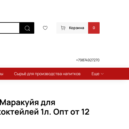
Корзина
0
+79874927270
пы
Сырьё для производства напитков
Еще
Маракуйя для
октейлей 1л. Опт от 12