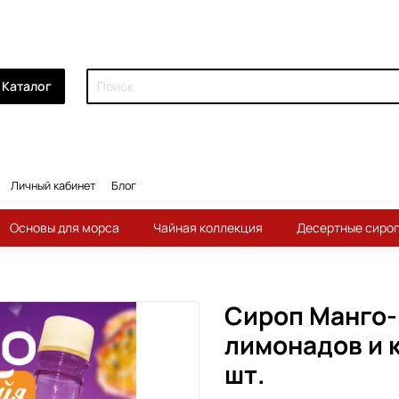
Каталог
Личный кабинет
Блог
Основы для морса
Чайная коллекция
Десертные сиро
Сироп Манго-
лимонадов и к
шт.