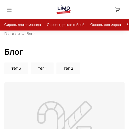
Сиропы для лимонада
Сиропы для коктейлей
Основы для морса
Ч
Главная
Блог
Блог
тег 3
тег 1
тег 2