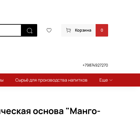
Корзина
0
+79874927270
пы
Сырьё для производства напитков
Еще
ческая основа "Манго-