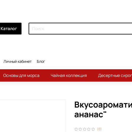
Каталог
Личный кабинет
Блог
Основы для морса
Чайная коллекция
Десертные сиро
Вкусоаромати
ананас"
(0)